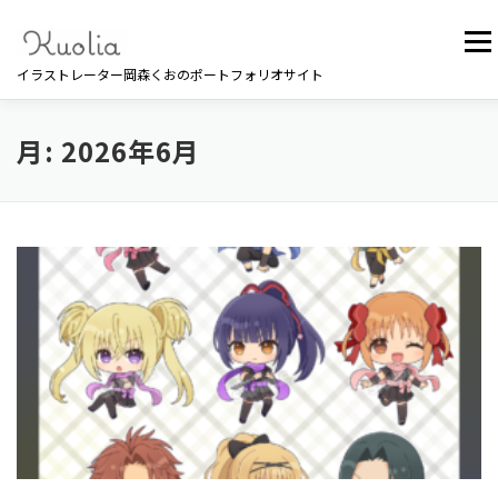
コ
ン
メニュ
テ
イラストレーター岡森くおのポートフォリオサイト
ン
ツ
へ
月:
2026年6月
TOP
ILLUST
PROFILE
WORKS
CONTACT
ス
キ
ッ
プ